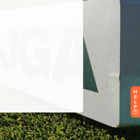
H
E
L
P