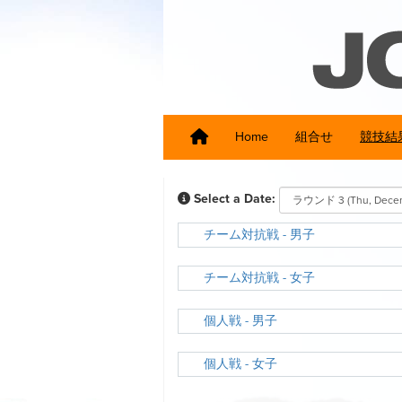
Home
組合せ
競技結