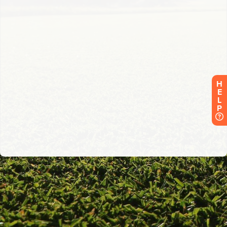
H
E
L
P