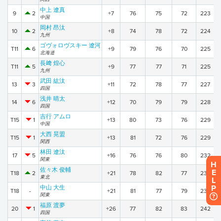
中上 遼真
9
2
+7
76
75
72
223
中国
岡村 昂汰
10
2
+8
74
78
72
224
九州
ゴヴォロヴスキー 遼河
T11
6
+9
79
76
70
225
北海道
長﨑 煌心
T11
5
+9
77
77
71
225
九州
武田 紘汰
13
3
+11
72
78
77
227
四国
浅井 晴太
14
6
+12
70
79
79
228
四国
吉行 アムロ
T15
1
+13
80
73
76
229
中国
大西 晃盟
T15
1
+13
81
72
76
229
関西
林田 遼汰
17
5
+16
76
76
80
232
関東
H
佐々木 俊輔
E
T18
2
+21
78
82
77
237
東北
L
P
中山 大生
T18
-
+21
81
77
79
237
関東
福原 渡夢
20
1
+26
77
82
83
242
四国