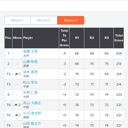
Round 1
Round 2
Round 3
Total
To
Total
Pos.
Move
Player
R1
R2
R3
Par
Gross
Gross
長﨑 大星
1
-
-11
68
68
69
205
九州
山﨑 咲寿
2
-
-3
68
70
75
213
関東
清本 貴秀
T3
1
-2
75
70
69
214
中部
松山 茉生
T3
-
-2
72
71
71
214
中部
矢野 仁貴
5
-
+4
72
74
74
220
中部
髙山 大維志
T6
2
+5
76
73
72
221
中国
小川 虎太郎
T6
1
+5
76
72
73
221
関西
山田 龍之介
T6
-
+5
74
73
74
221
関西