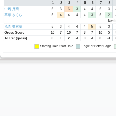
1
2
3
4
5
6
7
8
中嶋 月葉
5
3
6
3
4
4
5
3
草薙 さくら
5
4
4
4
4
3
5
2
Not 
祇園 美衣菜
5
3
4
4
4
5
5
3
Gross Score
10
7
10
7
8
7
10
5
To Par (gross)
0
1
2
-1
0
-1
0
-1
Starting Hole
Start Hole
Eagle or Better
Eagle