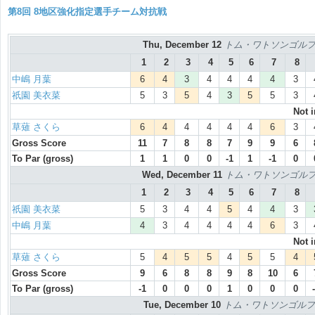
第8回 8地区強化指定選手チーム対抗戦
Thu, December 12
トム・ワトソンゴルフコ
1
2
3
4
5
6
7
8
中嶋 月葉
6
4
3
4
4
4
4
3
祇園 美衣菜
5
3
5
4
3
5
5
3
Not 
草薙 さくら
6
4
4
4
4
4
6
3
Gross Score
11
7
8
8
7
9
9
6
To Par (gross)
1
1
0
0
-1
1
-1
0
Wed, December 11
トム・ワトソンゴルフコ
1
2
3
4
5
6
7
8
祇園 美衣菜
5
3
4
4
5
4
4
3
中嶋 月葉
4
3
4
4
4
4
6
3
Not 
草薙 さくら
5
4
5
5
4
5
5
4
Gross Score
9
6
8
8
9
8
10
6
To Par (gross)
-1
0
0
0
1
0
0
0
Tue, December 10
トム・ワトソンゴルフコ