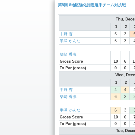
第8回 8地区強化指定選手チーム対抗戦
Thu, Dec
1
2
中野 杏
5
3
半澤 かんな
5
3
柴崎 香凛
Gross Score
10
6
1
To Par (gross)
0
0
Wed, Dec
1
2
中野 杏
4
4
柴崎 香凛
6
2
半澤 かんな
6
3
Gross Score
10
6
To Par (gross)
0
0
-
Tue, Dec