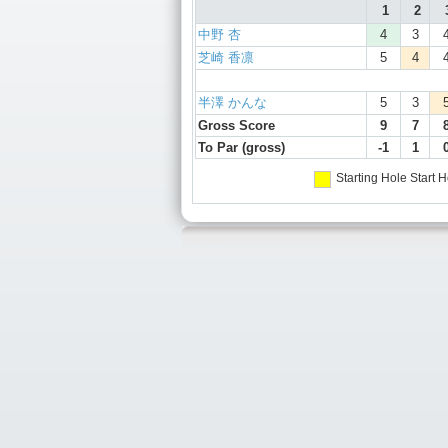
1
2
中野 杏
4
3
芝崎 香凛
5
4
半澤 かんな
5
3
Gross Score
9
7
To Par (gross)
-1
1
Starting Hole
Start H