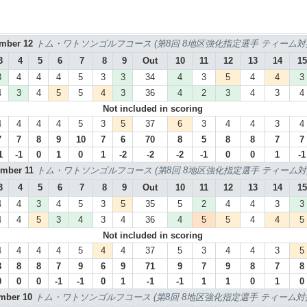
ember 12
トム・ワトソンゴルフコース (第8回 8地区強化指定選手 ティーム対抗
3
4
5
6
7
8
9
Out
10
11
12
13
14
15
3
4
4
4
5
3
3
34
4
3
5
4
4
3
4
3
4
5
5
4
3
36
4
2
3
4
3
4
Not included in scoring
4
4
4
4
5
3
5
37
6
3
4
4
3
4
7
7
8
9
10
7
6
70
8
5
8
8
7
7
1
-1
0
1
0
1
-2
-2
-2
-1
0
0
1
-1
ember 11
トム・ワトソンゴルフコース (第8回 8地区強化指定選手 ティーム対抗
3
4
5
6
7
8
9
Out
10
11
12
13
14
15
4
4
3
4
5
3
5
35
5
2
4
4
3
3
4
4
5
3
4
3
4
36
4
5
5
4
4
5
Not included in scoring
4
4
4
4
5
4
4
37
5
3
4
4
3
5
8
8
8
7
9
6
9
71
9
7
9
8
7
8
0
0
0
-1
-1
0
1
-1
-1
1
1
0
1
0
ember 10
トム・ワトソンゴルフコース (第8回 8地区強化指定選手 ティーム対抗