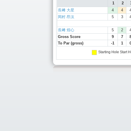
1
2
長﨑 大星
4
4
岡村 昂汰
5
3
長﨑 煌心
5
2
Gross Score
9
7
To Par (gross)
-1
1
Starting Hole
Start H