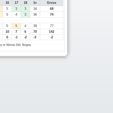
16
17
18
In
Gross
5
3
3
34
68
5
4
3
36
74
5
5
4
39
77
10
7
6
70
142
0
-1
-2
-2
-2
y or Worse
Dbl. Bogey