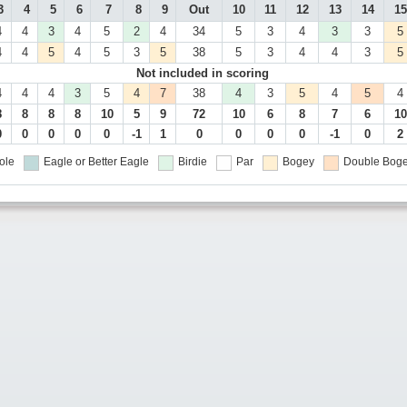
3
4
5
6
7
8
9
Out
10
11
12
13
14
15
4
4
3
4
5
2
4
34
5
3
4
3
3
5
4
4
5
4
5
3
5
38
5
3
4
4
3
5
Not included in scoring
4
4
4
3
5
4
7
38
4
3
5
4
5
4
8
8
8
8
10
5
9
72
10
6
8
7
6
10
0
0
0
0
0
-1
1
0
0
0
0
-1
0
2
ole
Eagle or Better
Eagle
Birdie
Par
Bogey
Double Boge