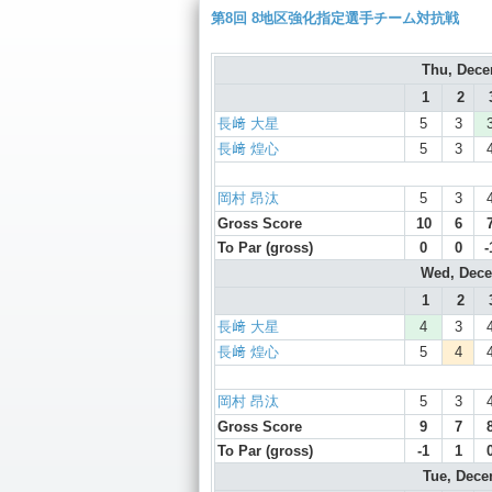
第8回 8地区強化指定選手チーム対抗戦
Thu, Dec
1
2
長﨑 大星
5
3
長﨑 煌心
5
3
岡村 昂汰
5
3
Gross Score
10
6
To Par (gross)
0
0
-
Wed, Dec
1
2
長﨑 大星
4
3
長﨑 煌心
5
4
岡村 昂汰
5
3
Gross Score
9
7
To Par (gross)
-1
1
Tue, Dec