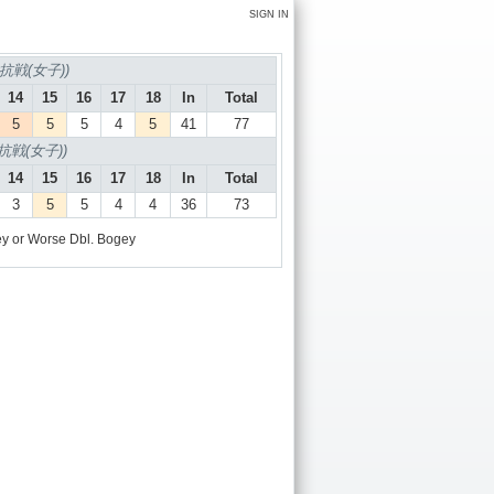
SIGN IN
戦(女子))
14
15
16
17
18
In
Total
5
5
5
4
5
41
77
戦(女子))
14
15
16
17
18
In
Total
3
5
5
4
4
36
73
y or Worse
Dbl. Bogey