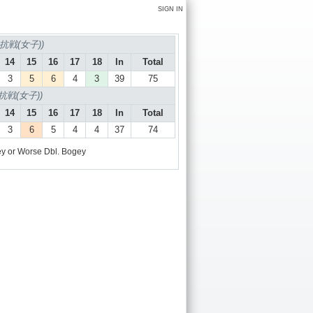
SIGN IN
戦(女子))
14
15
16
17
18
In
Total
3
5
6
4
3
39
75
戦(女子))
14
15
16
17
18
In
Total
3
6
5
4
4
37
74
y or Worse
Dbl. Bogey